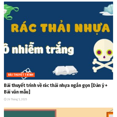
BÀI THUYẾT TRÌNH
Bài thuyết trình về rác thải nhựa ngắn gọn [Dàn ý +
Bài văn mẫu]
26 Tháng 5, 2025