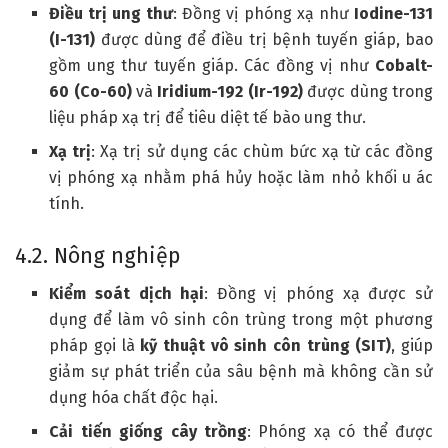
Điều trị ung thư
: Đồng vị phóng xạ như
Iodine-131
(I-131)
được dùng để điều trị bệnh tuyến giáp, bao
gồm ung thư tuyến giáp. Các đồng vị như
Cobalt-
60 (Co-60)
và
Iridium-192 (Ir-192)
được dùng trong
liệu pháp xạ trị để tiêu diệt tế bào ung thư.
Xạ trị
: Xạ trị sử dụng các chùm bức xạ từ các đồng
vị phóng xạ nhằm phá hủy hoặc làm nhỏ khối u ác
tính.
4.2. Nông nghiệp
Kiểm soát dịch hại
: Đồng vị phóng xạ được sử
dụng để làm vô sinh côn trùng trong một phương
pháp gọi là
kỹ thuật vô sinh côn trùng (SIT)
, giúp
giảm sự phát triển của sâu bệnh mà không cần sử
dụng hóa chất độc hại.
Cải tiến giống cây trồng
: Phóng xạ có thể được