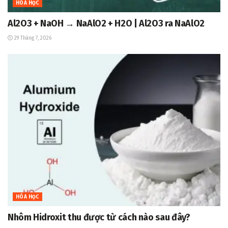
HÓA HỌC
Al2O3 + NaOH → NaAlO2 + H2O | Al2O3 ra NaAlO2
29 Tháng 7, 2026
HÓA HỌC
Nhôm Hidroxit thu được từ cách nào sau đây?