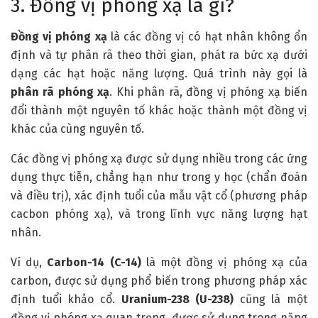
3. Đồng vị phóng xạ là gì?
Đồng vị phóng xạ
là các đồng vị có hạt nhân không ổn
định và tự phân rã theo thời gian, phát ra bức xạ dưới
dạng các hạt hoặc năng lượng. Quá trình này gọi là
phân rã phóng xạ
. Khi phân rã, đồng vị phóng xạ biến
đổi thành một nguyên tố khác hoặc thành một đồng vị
khác của cùng nguyên tố.
Các đồng vị phóng xạ được sử dụng nhiều trong các ứng
dụng thực tiễn, chẳng hạn như trong y học (chẩn đoán
và điều trị), xác định tuổi của mẫu vật cổ (phương pháp
cacbon phóng xạ), và trong lĩnh vực năng lượng hạt
nhân.
Ví dụ,
Carbon-14 (C-14)
là một đồng vị phóng xạ của
carbon, được sử dụng phổ biến trong phương pháp xác
định tuổi khảo cổ.
Uranium-238 (U-238)
cũng là một
đồng vị phóng xạ quan trọng, được sử dụng trong năng