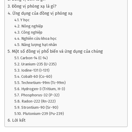
3. Đồng vị phóng xạ là gì?
4. Ứng dụng của đồng vị phóng xạ
4.1. Y học
4.2. Nông nghiệp
4.3. Công nghiệp
4.4. Nghiên cứu khoa học
4.5. Năng lượng hạt nhân
5. Một số đồng vị phổ biến và ứng dụng của chúng
5.1. Carbon-14 (C-14)
5.2. Uranium-235 (U-235)
5.3. Iodine-131 (I-131)
5.4. Cobalt-60 (Co-60)
5.5. Technetium-99m (Tc-99m)
5.6. Hydrogen-3 (Tritium, H-3)
5.7. Phosphorus-32 (P-32)
5.8. Radon-222 (Rn-222)
5.9. Strontium-90 (Sr-90)
5.10. Plutonium-239 (Pu-239)
6. Lời kết