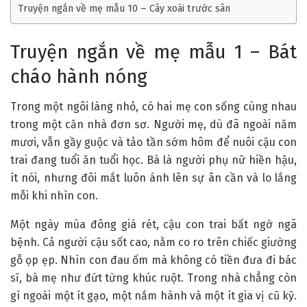
Truyện ngắn về mẹ mẫu 10 – Cây xoài trước sân
Truyện ngắn về mẹ mẫu 1 – Bát
cháo hành nóng
Trong một ngôi làng nhỏ, có hai mẹ con sống cùng nhau
trong một căn nhà đơn sơ. Người mẹ, dù đã ngoài năm
mươi, vẫn gầy guộc và tảo tần sớm hôm để nuôi cậu con
trai đang tuổi ăn tuổi học. Bà là người phụ nữ hiền hậu,
ít nói, nhưng đôi mắt luôn ánh lên sự ân cần và lo lắng
mỗi khi nhìn con.
Một ngày mùa đông giá rét, cậu con trai bất ngờ ngã
bệnh. Cả người cậu sốt cao, nằm co ro trên chiếc giường
gỗ ọp ẹp. Nhìn con đau ốm mà không có tiền đưa đi bác
sĩ, bà mẹ như đứt từng khúc ruột. Trong nhà chẳng còn
gì ngoài một ít gạo, một nắm hành và một ít gia vị cũ kỹ.