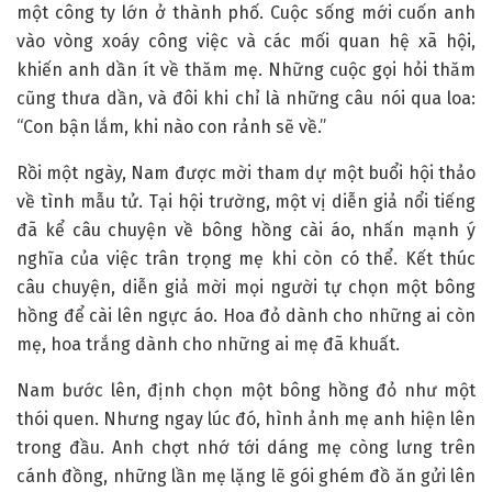
một công ty lớn ở thành phố. Cuộc sống mới cuốn anh
vào vòng xoáy công việc và các mối quan hệ xã hội,
khiến anh dần ít về thăm mẹ. Những cuộc gọi hỏi thăm
cũng thưa dần, và đôi khi chỉ là những câu nói qua loa:
“Con bận lắm, khi nào con rảnh sẽ về.”
Rồi một ngày, Nam được mời tham dự một buổi hội thảo
về tình mẫu tử. Tại hội trường, một vị diễn giả nổi tiếng
đã kể câu chuyện về bông hồng cài áo, nhấn mạnh ý
nghĩa của việc trân trọng mẹ khi còn có thể. Kết thúc
câu chuyện, diễn giả mời mọi người tự chọn một bông
hồng để cài lên ngực áo. Hoa đỏ dành cho những ai còn
mẹ, hoa trắng dành cho những ai mẹ đã khuất.
Nam bước lên, định chọn một bông hồng đỏ như một
thói quen. Nhưng ngay lúc đó, hình ảnh mẹ anh hiện lên
trong đầu. Anh chợt nhớ tới dáng mẹ còng lưng trên
cánh đồng, những lần mẹ lặng lẽ gói ghém đồ ăn gửi lên