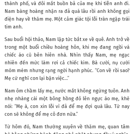
thành phố, và đôi mắt buồn bã của mẹ khi tiễn anh đi.
Nam bàng hoàng nhận ra đã quá lâu rồi anh không gọi
điện hay về thăm mẹ. Một cảm giác tội lỗi tràn ngập trái
tim anh.
Sau buổi hội thảo, Nam lập tức bắt xe về quê. Anh trở về
trong một buổi chiều hoàng hôn, khi mẹ đang ngồi vá
chiếc áo cũ bên hiên nhà. Nhìn thấy Nam, mẹ ngạc
nhiên đến mức làm rơi cả chiếc kim. Bà cười, nụ cười
móm mém nhưng rạng ngời hạnh phúc. “Con về rồi sao?
Mẹ cứ nghĩ con lại bận việc…”
Nam ôm chầm lấy mẹ, nước mắt không ngừng tuôn. Anh
nhẹ nhàng cài một bông hồng đỏ lên ngực áo mẹ, khẽ
nói: “Mẹ à, con xin lỗi vì đã để mẹ đợi quá lâu. Từ nay
con sẽ không để mẹ cô đơn nữa.”
Từ hôm đó, Nam thường xuyên về thăm mẹ, quan tâm