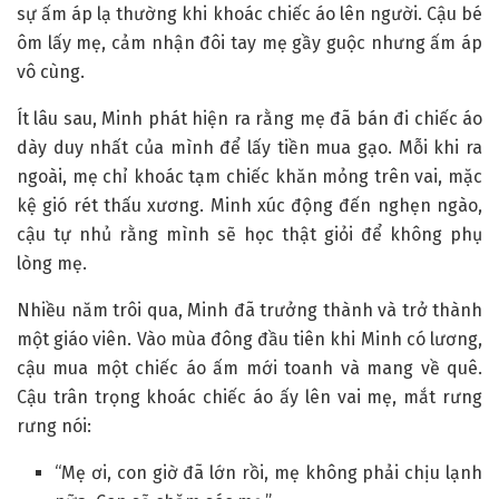
sự ấm áp lạ thường khi khoác chiếc áo lên người. Cậu bé
ôm lấy mẹ, cảm nhận đôi tay mẹ gầy guộc nhưng ấm áp
vô cùng.
Ít lâu sau, Minh phát hiện ra rằng mẹ đã bán đi chiếc áo
dày duy nhất của mình để lấy tiền mua gạo. Mỗi khi ra
ngoài, mẹ chỉ khoác tạm chiếc khăn mỏng trên vai, mặc
kệ gió rét thấu xương. Minh xúc động đến nghẹn ngào,
cậu tự nhủ rằng mình sẽ học thật giỏi để không phụ
lòng mẹ.
Nhiều năm trôi qua, Minh đã trưởng thành và trở thành
một giáo viên. Vào mùa đông đầu tiên khi Minh có lương,
cậu mua một chiếc áo ấm mới toanh và mang về quê.
Cậu trân trọng khoác chiếc áo ấy lên vai mẹ, mắt rưng
rưng nói:
“Mẹ ơi, con giờ đã lớn rồi, mẹ không phải chịu lạnh