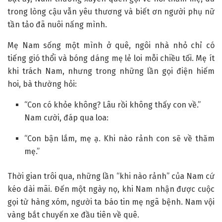
trong lòng cậu vẫn yêu thương và biết ơn người phụ nữ
tần tảo đã nuôi nấng mình.
Mẹ Nam sống một mình ở quê, ngôi nhà nhỏ chỉ có
tiếng gió thổi và bóng dáng mẹ lẻ loi mỗi chiều tối. Mẹ ít
khi trách Nam, nhưng trong những lần gọi điện hiếm
hoi, bà thường hỏi:
“Con có khỏe không? Lâu rồi không thấy con về.”
Nam cười, đáp qua loa:
“Con bận lắm, mẹ ạ. Khi nào rảnh con sẽ về thăm
mẹ.”
Thời gian trôi qua, những lần “khi nào rảnh” của Nam cứ
kéo dài mãi. Đến một ngày nọ, khi Nam nhận được cuộc
gọi từ hàng xóm, người ta báo tin mẹ ngã bệnh. Nam vội
vàng bắt chuyến xe đầu tiên về quê.