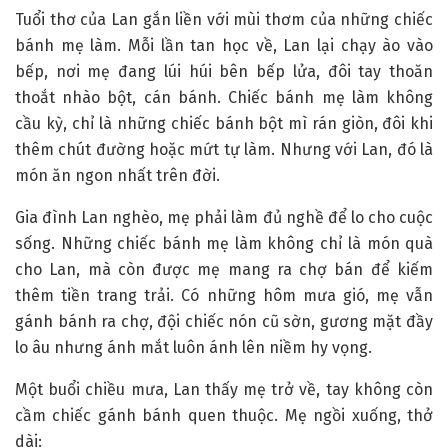
Tuổi thơ của Lan gắn liền với mùi thơm của những chiếc
bánh mẹ làm. Mỗi lần tan học về, Lan lại chạy ào vào
bếp, nơi mẹ đang lúi húi bên bếp lửa, đôi tay thoăn
thoắt nhào bột, cán bánh. Chiếc bánh mẹ làm không
cầu kỳ, chỉ là những chiếc bánh bột mì rán giòn, đôi khi
thêm chút đường hoặc mứt tự làm. Nhưng với Lan, đó là
món ăn ngon nhất trên đời.
Gia đình Lan nghèo, mẹ phải làm đủ nghề để lo cho cuộc
sống. Những chiếc bánh mẹ làm không chỉ là món quà
cho Lan, mà còn được mẹ mang ra chợ bán để kiếm
thêm tiền trang trải. Có những hôm mưa gió, mẹ vẫn
gánh bánh ra chợ, đội chiếc nón cũ sờn, gương mặt đầy
lo âu nhưng ánh mắt luôn ánh lên niềm hy vọng.
Một buổi chiều mưa, Lan thấy mẹ trở về, tay không còn
cầm chiếc gánh bánh quen thuộc. Mẹ ngồi xuống, thở
dài: