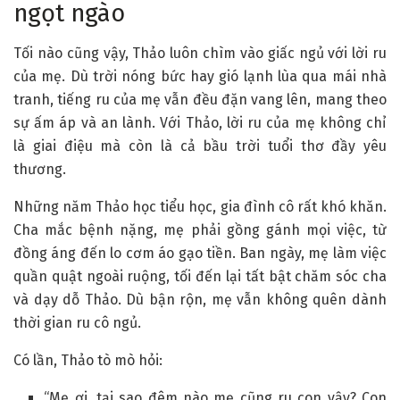
ngọt ngào
Tối nào cũng vậy, Thảo luôn chìm vào giấc ngủ với lời ru
của mẹ. Dù trời nóng bức hay gió lạnh lùa qua mái nhà
tranh, tiếng ru của mẹ vẫn đều đặn vang lên, mang theo
sự ấm áp và an lành. Với Thảo, lời ru của mẹ không chỉ
là giai điệu mà còn là cả bầu trời tuổi thơ đầy yêu
thương.
Những năm Thảo học tiểu học, gia đình cô rất khó khăn.
Cha mắc bệnh nặng, mẹ phải gồng gánh mọi việc, từ
đồng áng đến lo cơm áo gạo tiền. Ban ngày, mẹ làm việc
quần quật ngoài ruộng, tối đến lại tất bật chăm sóc cha
và dạy dỗ Thảo. Dù bận rộn, mẹ vẫn không quên dành
thời gian ru cô ngủ.
Có lần, Thảo tò mò hỏi:
“Mẹ ơi, tại sao đêm nào mẹ cũng ru con vậy? Con