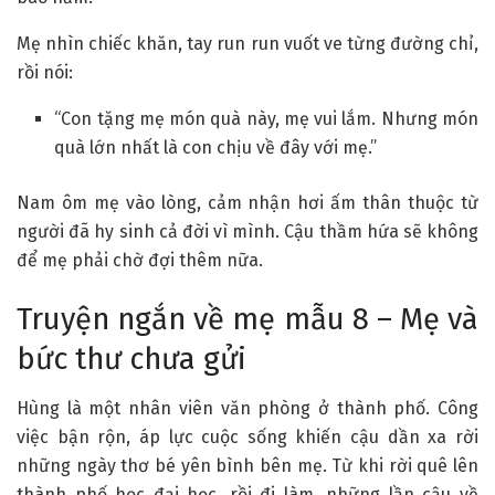
Mẹ nhìn chiếc khăn, tay run run vuốt ve từng đường chỉ,
rồi nói:
“Con tặng mẹ món quà này, mẹ vui lắm. Nhưng món
quà lớn nhất là con chịu về đây với mẹ.”
Nam ôm mẹ vào lòng, cảm nhận hơi ấm thân thuộc từ
người đã hy sinh cả đời vì mình. Cậu thầm hứa sẽ không
để mẹ phải chờ đợi thêm nữa.
Truyện ngắn về mẹ mẫu 8 – Mẹ và
bức thư chưa gửi
Hùng là một nhân viên văn phòng ở thành phố. Công
việc bận rộn, áp lực cuộc sống khiến cậu dần xa rời
những ngày thơ bé yên bình bên mẹ. Từ khi rời quê lên
thành phố học đại học, rồi đi làm, những lần cậu về