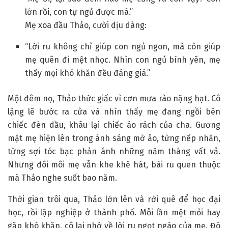
lớn rồi, con tự ngủ được mà.”
Mẹ xoa đầu Thảo, cười dịu dàng:
“Lời ru không chỉ giúp con ngủ ngon, mà còn giúp
mẹ quên đi mệt nhọc. Nhìn con ngủ bình yên, mẹ
thấy mọi khó khăn đều đáng giá.”
Một đêm nọ, Thảo thức giấc vì cơn mưa rào nặng hạt. Cô
lặng lẽ bước ra cửa và nhìn thấy mẹ đang ngồi bên
chiếc đèn dầu, khâu lại chiếc áo rách của cha. Gương
mặt mẹ hiện lên trong ánh sáng mờ ảo, từng nếp nhăn,
từng sợi tóc bạc phản ánh những năm tháng vất vả.
Nhưng đôi môi mẹ vẫn khe khẽ hát, bài ru quen thuộc
mà Thảo nghe suốt bao năm.
Thời gian trôi qua, Thảo lớn lên và rời quê để học đại
học, rồi lập nghiệp ở thành phố. Mỗi lần mệt mỏi hay
gặp khó khăn, cô lại nhớ về lời ru ngọt ngào của mẹ. Đó