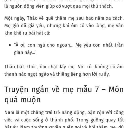
là nguồn động viên giúp cô vượt qua mọi thử thách.
Một ngày, Thảo về quê thăm mẹ sau bao năm xa cách.
Mẹ giờ đã già yếu, nhưng khi ôm cô vào lòng, mẹ vẫn
khe khẽ ru bài hát cũ:
“À ơi, con ngủ cho ngoan… Mẹ yêu con nhất trần
gian này…”
Thảo bật khóc, ôm chặt lấy mẹ. Với cô, không có âm
thanh nào ngọt ngào và thiêng liêng hơn lời ru ấy.
Truyện ngắn về mẹ mẫu 7 – Món
quà muộn
Nam là một chàng trai trẻ năng động, bận rộn với công
việc và cuộc sống ở thành phố. Trong guồng quay tất
bật ấy, Nam thường xuyên quên gọi về hỏi thăm mẹ, dù