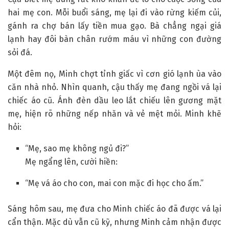
hai mẹ con. Mỗi buổi sáng, mẹ lại đi vào rừng kiếm củi,
gánh ra chợ bán lấy tiền mua gạo. Bà chẳng ngại giá
lạnh hay đôi bàn chân rướm máu vì những con đường
sỏi đá.
Một đêm nọ, Minh chợt tỉnh giấc vì cơn gió lạnh ùa vào
căn nhà nhỏ. Nhìn quanh, cậu thấy mẹ đang ngồi vá lại
chiếc áo cũ. Ánh đèn dầu leo lắt chiếu lên gương mặt
mẹ, hiện rõ những nếp nhăn và vẻ mệt mỏi. Minh khẽ
hỏi:
“Mẹ, sao mẹ không ngủ đi?”
Mẹ ngẩng lên, cười hiền:
“Mẹ vá áo cho con, mai con mặc đi học cho ấm.”
Sáng hôm sau, mẹ đưa cho Minh chiếc áo đã được vá lại
cẩn thận. Mặc dù vẫn cũ kỹ, nhưng Minh cảm nhận được