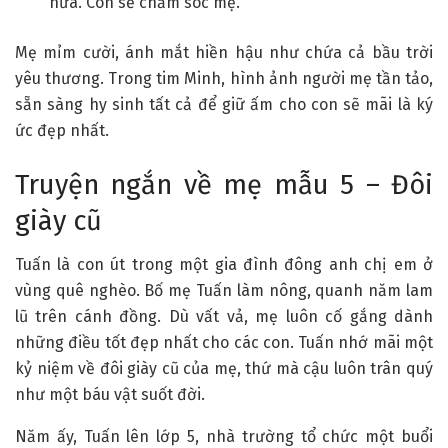
nữa. Con sẽ chăm sóc mẹ.”
Mẹ mỉm cười, ánh mắt hiền hậu như chứa cả bầu trời
yêu thương. Trong tim Minh, hình ảnh người mẹ tần tảo,
sẵn sàng hy sinh tất cả để giữ ấm cho con sẽ mãi là ký
ức đẹp nhất.
Truyện ngắn về mẹ mẫu 5 – Đôi
giày cũ
Tuấn là con út trong một gia đình đông anh chị em ở
vùng quê nghèo. Bố mẹ Tuấn làm nông, quanh năm lam
lũ trên cánh đồng. Dù vất vả, mẹ luôn cố gắng dành
những điều tốt đẹp nhất cho các con. Tuấn nhớ mãi một
kỷ niệm về đôi giày cũ của mẹ, thứ mà cậu luôn trân quý
như một báu vật suốt đời.
Năm ấy, Tuấn lên lớp 5, nhà trường tổ chức một buổi