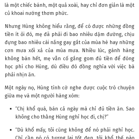
là một chiếc bánh, một quả xoài, hay chỉ đơn giản là một
củ khoai nướng thơm phức.
Nhưng Hùng không hiểu rằng, để có được những đồng
tiền ít ỏi đó, mẹ đã phải đi bao nhiêu dặm đường, chịu
đựng bao nhiêu cái nắng gay gắt của mùa hè hay những
cơn mưa xối xả của mùa mưa. Nhiều lúc, gánh hàng
không bán hết, mẹ vẫn cố gắng gom đủ tiền để đóng
học phí cho Hùng, dù điều đó đồng nghĩa với việc bà
phải nhịn ăn.
Một ngày nọ, Hùng tình cờ nghe được cuộc trò chuyện
giữa mẹ và một người hàng xóm:
“Chị khổ quá, bán cả ngày mà chỉ đủ tiền ăn. Sao
không cho thằng Hùng nghỉ học đi, chị?”
“Dù khổ mấy, tôi cũng không để nó phải nghỉ học.
Chỉ cần nó có tương lai tốt đẹp, tôi khổ thế nào