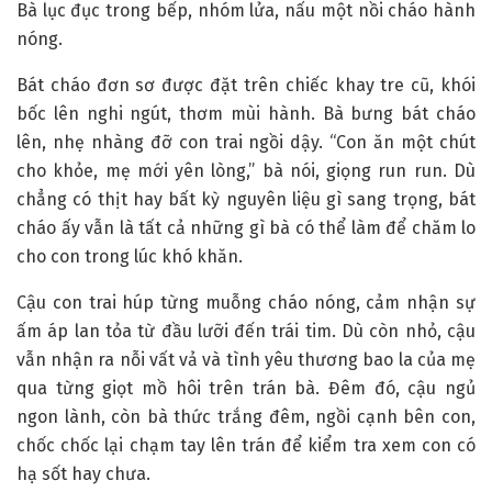
Bà lục đục trong bếp, nhóm lửa, nấu một nồi cháo hành
nóng.
Bát cháo đơn sơ được đặt trên chiếc khay tre cũ, khói
bốc lên nghi ngút, thơm mùi hành. Bà bưng bát cháo
lên, nhẹ nhàng đỡ con trai ngồi dậy. “Con ăn một chút
cho khỏe, mẹ mới yên lòng,” bà nói, giọng run run. Dù
chẳng có thịt hay bất kỳ nguyên liệu gì sang trọng, bát
cháo ấy vẫn là tất cả những gì bà có thể làm để chăm lo
cho con trong lúc khó khăn.
Cậu con trai húp từng muỗng cháo nóng, cảm nhận sự
ấm áp lan tỏa từ đầu lưỡi đến trái tim. Dù còn nhỏ, cậu
vẫn nhận ra nỗi vất vả và tình yêu thương bao la của mẹ
qua từng giọt mồ hôi trên trán bà. Đêm đó, cậu ngủ
ngon lành, còn bà thức trắng đêm, ngồi cạnh bên con,
chốc chốc lại chạm tay lên trán để kiểm tra xem con có
hạ sốt hay chưa.