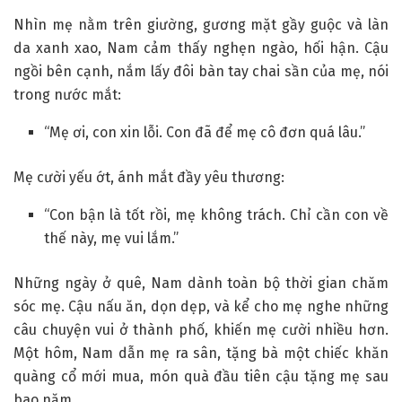
Nhìn mẹ nằm trên giường, gương mặt gầy guộc và làn
da xanh xao, Nam cảm thấy nghẹn ngào, hối hận. Cậu
ngồi bên cạnh, nắm lấy đôi bàn tay chai sần của mẹ, nói
trong nước mắt:
“Mẹ ơi, con xin lỗi. Con đã để mẹ cô đơn quá lâu.”
Mẹ cười yếu ớt, ánh mắt đầy yêu thương:
“Con bận là tốt rồi, mẹ không trách. Chỉ cần con về
thế này, mẹ vui lắm.”
Những ngày ở quê, Nam dành toàn bộ thời gian chăm
sóc mẹ. Cậu nấu ăn, dọn dẹp, và kể cho mẹ nghe những
câu chuyện vui ở thành phố, khiến mẹ cười nhiều hơn.
Một hôm, Nam dẫn mẹ ra sân, tặng bà một chiếc khăn
quàng cổ mới mua, món quà đầu tiên cậu tặng mẹ sau
bao năm.