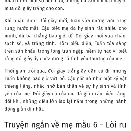
nhận được một số tiền ít ỏi, nhưng bà vẫn hối hả chạy đi
mua đôi giày trắng cho con.
Khi nhận được đôi giày mới, Tuấn vừa mừng vừa rưng
rưng nước mắt. Cậu biết mẹ đã hy sinh rất nhiều cho
mình, dù bà chẳng bao giờ kể. Đôi giày mới vừa chân,
sạch sẽ, và trắng tinh. Hôm biểu diễn, Tuấn tỏa sáng
trên sân khấu, trong lòng tràn ngập niềm tự hào vì biết
rằng đôi giày ấy chứa đựng cả tình yêu thương của mẹ.
Thời gian trôi qua, đôi giày trắng ấy dần cũ đi, nhưng
Tuấn không bao giờ vứt bỏ. Cậu giữ nó như một kỷ vật
thiêng liêng, nhắc nhở bản thân về sự hy sinh và tình
yêu của mẹ. Đôi giày cũ của mẹ đã giúp cậu hiểu rằng,
đôi khi, những điều lớn lao lại nằm trong những hành
động giản dị nhất.
Truyện ngắn về mẹ mẫu 6 – Lời ru