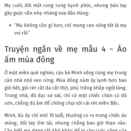
Mẹ cười, đôi mắt rưng rưng hạnh phúc, nhưng bàn tay
gầy guộc vẫn nhẹ nhàng xoa đầu Hùng:
“Mẹ không cần gì hơn, chỉ mong con sống tốt là mẹ
vui rồi.”
Truyện ngắn về mẹ mẫu 4 – Áo
ấm mùa đông
Ở một miền quê nghèo, cậu bé Minh sống cùng mẹ trong
căn nhà nhỏ ven rừng. Mùa đông năm ấy lạnh hơn bao
giờ hết, gió rét cắt da cắt thịt, phủ trắng khắp ngôi làng.
Trong nhà, đồ đạc sơ sài, chỉ có một chiếc chăn cũ đã
sờn, chẳng đủ ấm để chống chọi với cái rét miền Bắc.
Minh, lúc ấy chỉ mới 10 tuổi, thường co ro trong chiếc áo
mỏng, đôi tay tím tái, nhưng chẳng bao giờ than vãn.
Cậu biết mẹ đang rất khó khăn để lo cho cuộc sống của