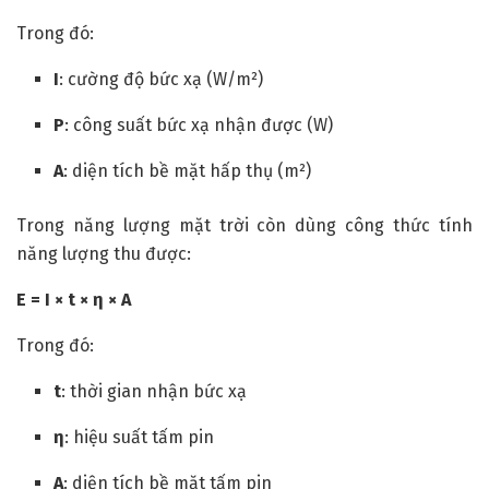
Trong đó:
I
: cường độ bức xạ (W/m²)
P
: công suất bức xạ nhận được (W)
A
: diện tích bề mặt hấp thụ (m²)
Trong năng lượng mặt trời còn dùng công thức tính
năng lượng thu được:
E = I × t × η × A
Trong đó:
t
: thời gian nhận bức xạ
η
: hiệu suất tấm pin
A
: diện tích bề mặt tấm pin