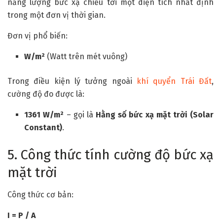
năng lượng bức xạ chiếu tới một diện tích nhất định
trong một đơn vị thời gian.
Đơn vị phổ biến:
W/m²
(Watt trên mét vuông)
Trong điều kiện lý tưởng ngoài
khí quyển Trái Đất
,
cường độ đo được là:
1361 W/m²
– gọi là
Hằng số bức xạ mặt trời (Solar
Constant)
.
5. Công thức tính cường độ bức xạ
mặt trời
Công thức cơ bản:
I = P / A