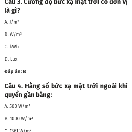
Câu
3. Cường độ bức xạ mặt trời có đơn vị
là gì?
A. J/m²
B. W/m²
C. kWh
D. Lux
Đáp án: B
Câu
4. Hằng số bức xạ mặt trời ngoài khí
quyển gần bằng:
A. 500 W/m²
B. 1000 W/m²
C. 1361 W/m²