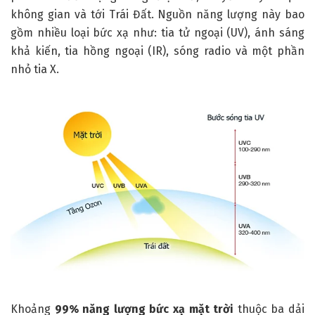
không gian và tới Trái Đất. Nguồn năng lượng này bao
gồm nhiều loại bức xạ như: tia tử ngoại (UV), ánh sáng
khả kiến, tia hồng ngoại (IR), sóng radio và một phần
nhỏ tia X.
Khoảng
99% năng lượng bức xạ mặt trời
thuộc ba dải