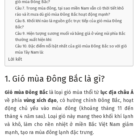
gió mùa Đông Bắc?
Câu 7. Trong mùa đông, tại sao miền Nam vẫn có thời tiết khô
ráo và ít mưa dù gió mùa Đông Bắc hoạt động mạnh?
Câu 8. Khối khí nào là nguồn gốc trực tiếp của gió mùa Đông
Bắc?
Câu 9. Hiện tượng sương muối và băng giá ở vùng núi phía Bắc
thường xuất hiện khi:
Câu 10. Đặc điểm nổi bật nhất của gió mùa Đông Bắc so với gió
mùa Tây Nam là:
Lời kết
1. Gió mùa Đông Bắc là gì?
Gió mùa Đông Bắc
là loại gió mùa thổi từ
lục địa châu Á
về phía
vùng xích đạo
, có hướng chính Đông Bắc, hoạt
động chủ yếu vào mùa đông (khoảng tháng 11 đến
tháng 4 năm sau). Loại gió này mang theo khối khí lạnh
và khô, làm cho nền nhiệt ở miền Bắc Việt Nam giảm
mạnh, tạo ra mùa đông lạnh đặc trưng.