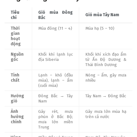
Tiêu
Gió mùa Đông
Gió mùa Tây Nam
chí
Bắc
Thời
Mùa đông (11 – 4)
Mùa hạ (5 – 10)
gian
hoạt
động
Nguồn
Khối khí lạnh lục
Khối khí xích đạo ẩm
gốc
địa Siberia
từ Ấn Độ Dương &
Thái Bình Dương
Tính
Lạnh – khô (đầu
Nóng – ẩm, gây mưa
chất
mùa), lạnh – ẩm
nhiều
(cuối mùa)
Hướng
Đông Bắc → Tây
Tây Nam → Đông Bắc
gió
Nam
Ảnh
Gây rét, mưa
Gây mưa lớn mùa hạ
hưởng
phùn ở Bắc Bộ;
trên cả nước
chính
mưa lớn miền
Trung