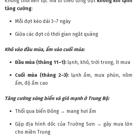
Không thổi liên tục mà đi theo từng đợt
không khí lạnh
tăng cường
:
Mỗi đợt kéo dài 3–7 ngày
Giữa các đợt có thời gian ngắt quãng
Khô vào đầu mùa, ẩm vào cuối mùa:
Đầu mùa (tháng 11–1):
lạnh, khô, trời trong, ít mưa
Cuối mùa (tháng 2–3):
lạnh ẩm, mưa phùn, nồm
ẩm, độ ẩm cao
Tăng cường sóng biển và gió mạnh ở Trung Bộ:
Thổi qua biển Đông → mang hơi ẩm
Gặp địa hình dốc của Trường Sơn → gây mưa lớn
cho miền Trung