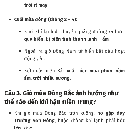
trời ít mây
.
Cuối mùa đông (tháng 2 – 4):
Khối khí lạnh di chuyển quãng đường xa hơn,
qua biển
, bị
biến tính thành lạnh – ẩm
.
Ngoài ra gió Đông Nam từ biển bắt đầu hoạt
động yếu.
Kết quả: miền Bắc xuất hiện
mưa phùn, nồm
ẩm, trời nhiều sương
.
Câu
3. Gió mùa Đông Bắc ảnh hưởng như
thế nào đến khí hậu miền Trung?
Khi gió mùa Đông Bắc tràn xuống, nó
gặp dãy
Trường Sơn Đông
, buộc không khí lạnh phải
bốc
lên
, gây: