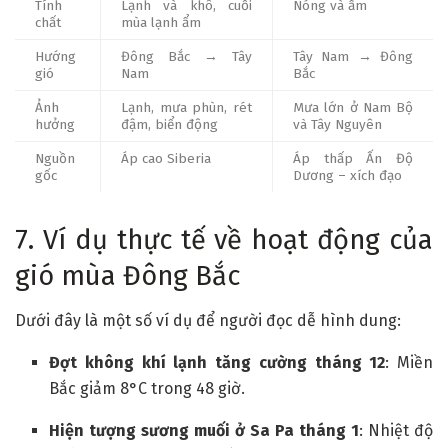
Tính
Lạnh và khô, cuối
Nóng và ẩm
chất
mùa lạnh ẩm
Hướng
Đông Bắc → Tây
Tây Nam → Đông
gió
Nam
Bắc
Ảnh
Lạnh, mưa phùn, rét
Mưa lớn ở Nam Bộ
hưởng
đậm, biển động
và Tây Nguyên
Nguồn
Áp cao Siberia
Áp thấp Ấn Độ
gốc
Dương – xích đạo
7. Ví dụ thực tế về hoạt động của
gió mùa Đông Bắc
Dưới đây là một số ví dụ để người đọc dễ hình dung:
Đợt không khí lạnh tăng cường tháng 12
: Miền
Bắc giảm 8°C trong 48 giờ.
Hiện tượng sương muối ở Sa Pa tháng 1
: Nhiệt độ