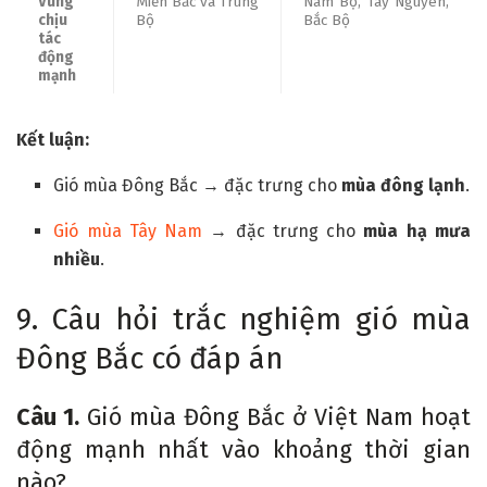
Vùng
Miền Bắc và Trung
Nam Bộ, Tây Nguyên,
chịu
Bộ
Bắc Bộ
tác
động
mạnh
Kết luận:
Gió mùa Đông Bắc → đặc trưng cho
mùa đông lạnh
.
Gió mùa Tây Nam
→ đặc trưng cho
mùa hạ mưa
nhiều
.
9. Câu hỏi trắc nghiệm gió mùa
Đông Bắc có đáp án
Câu 1.
Gió mùa Đông Bắc ở Việt Nam hoạt
động mạnh nhất vào khoảng thời gian
nào?