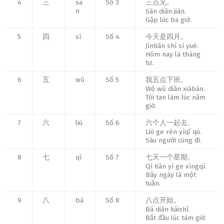
4
三
sā
Số 3
三点见。
n
Sān diǎn jiàn.
Gặp lúc ba giờ.
5
四
sì
Số 4
今天是四月。
Jīntiān shì sì yuè.
Hôm nay là tháng
tư.
6
五
wǔ
Số 5
我五点下班。
Wǒ wǔ diǎn xiàbān.
Tôi tan làm lúc năm
giờ.
7
六
liù
Số 6
六个人一起去。
Liù ge rén yìqǐ qù.
Sáu người cùng đi.
8
七
qī
Số 7
七天一个星期。
Qī tiān yí ge xīngqī.
Bảy ngày là một
tuần.
9
八
bā
Số 8
八点开始。
Bā diǎn kāishǐ.
Bắt đầu lúc tám giờ.