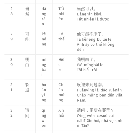
2
当
dā
Tất
当然可以。
8
ng
nhi
然
Dāngrán kěyǐ.
rá
ên
Tất nhiên là được.
n
2
可
kě
Có
他可能不来了。
9
né
thể
能
Tā kěnéng bù lái le.
ng
Anh ấy có thể không
đến.
3
明
mí
Hiể
我明白了。
0
ng
u
白
Wǒ míngbái le.
bá
rõ
Tôi hiểu rồi.
i
3
欢
hu
Ch
欢迎来到越南。
1
ān
ào
迎
Huānyíng lái dào Yuènán.
yí
mừ
Chào mừng bạn đến Việt
ng
ng
Nam.
3
请
qǐ
Xin
请问，厕所在哪里？
2
ng
hỏi
问
Qǐng wèn, cèsuǒ zài
w
nǎlǐ? Xin hỏi, nhà vệ sinh
èn
ở đâu?