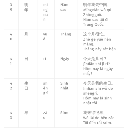
3
明
mí
Năm
明年我去中国。
9
ng
sau
年
Míngnián wǒ qù
niá
Zhōngguó.
n
Năm sau tôi đi
Trung Quốc.
4
月
yu
Tháng
这个月很忙。
0
è
Zhè ge yuè hěn
máng.
Tháng này rất bận.
4
日
rì
Ngày
今天是几日？
1
Jīntiān shì jǐ rì?
Hôm nay là ngày
mấy?
4
生
sh
Sinh
今天是我的生日。
2
ēn
nhật
日
Jīntiān shì wǒ de
grì
shēngrì.
Hôm nay là sinh
nhật tôi.
4
早
zǎ
Sớm
我来得很早。
3
o
Wǒ lái de hěn zǎo.
Tôi đến rất sớm.