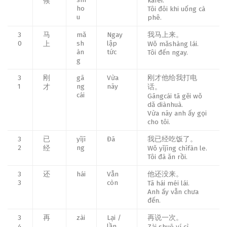
kāfēi.
候
ho
Tôi đôi khi uống cà
u
phê.
3
马
mǎ
Ngay
我马上来。
0
sh
lập
上
Wǒ mǎshàng lái.
àn
tức
Tôi đến ngay.
g
3
刚
gā
Vừa
刚才他给我打电
1
ng
nãy
才
话。
cái
Gāngcái tā gěi wǒ
dǎ diànhuà.
Vừa nãy anh ấy gọi
cho tôi.
3
已
yǐjī
Đã
我已经吃饭了。
2
ng
经
Wǒ yǐjīng chīfàn le.
Tôi đã ăn rồi.
3
还
hái
Vẫn
他还没来。
3
còn
Tā hái méi lái.
Anh ấy vẫn chưa
đến.
3
再
zài
Lại /
再说一次。
4
lần
Zài shuō yí cì.