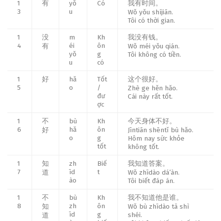
1
有
yǒ
Có
我有时间。
3
u
Wǒ yǒu shíjiān.
Tôi có thời gian.
1
没
m
Kh
我没有钱。
4
éi
ôn
有
Wǒ méi yǒu qián.
yǒ
g
Tôi không có tiền.
u
có
1
好
hǎ
Tốt
这个很好。
5
o
/
Zhè ge hěn hǎo.
đư
Cái này rất tốt.
ợc
1
不
bù
Kh
今天身体不好。
6
hǎ
ôn
好
Jīntiān shēntǐ bù hǎo.
o
g
Hôm nay sức khỏe
tốt
không tốt.
1
知
zh
Biế
我知道答案。
7
īd
t
道
Wǒ zhīdào dá’àn.
ào
Tôi biết đáp án.
1
不
bù
Kh
我不知道他是谁。
8
zh
ôn
知
Wǒ bù zhīdào tā shì
īd
g
shéi.
道