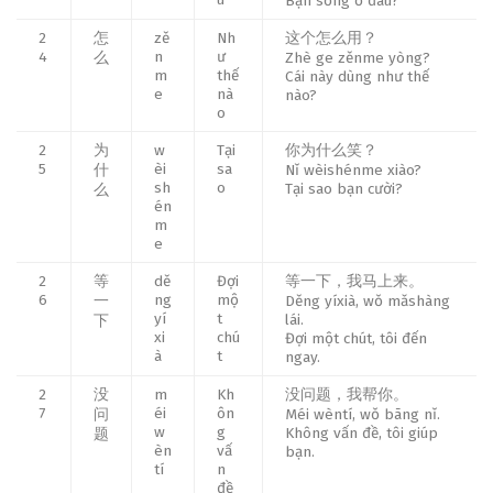
Bạn sống ở đâu?
2
怎
zě
Nh
这个怎么用？
4
n
ư
么
Zhè ge zěnme yòng?
m
thế
Cái này dùng như thế
e
nà
nào?
o
2
为
w
Tại
你为什么笑？
5
èi
sa
什
Nǐ wèishénme xiào?
sh
o
Tại sao bạn cười?
么
én
m
e
2
等
dě
Đợi
等一下，我马上来。
6
ng
mộ
一
Děng yíxià, wǒ mǎshàng
yí
t
lái.
下
xi
chú
Đợi một chút, tôi đến
à
t
ngay.
2
没
m
Kh
没问题，我帮你。
7
éi
ôn
问
Méi wèntí, wǒ bāng nǐ.
w
g
Không vấn đề, tôi giúp
题
èn
vấ
bạn.
tí
n
đề