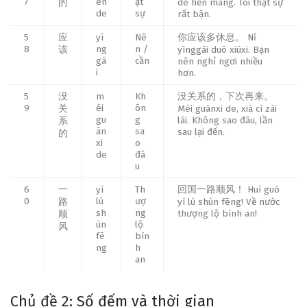
7
ēn
ật
的
de hěn máng. Tôi thật sự
de
sự
rất bận.
5
应
yī
Nê
你应该多休息。 Nǐ
8
ng
n /
该
yīnggāi duō xiūxi. Bạn
gā
cần
nên nghỉ ngơi nhiều
i
hơn.
5
没
m
Kh
没关系的，下次再来。
9
éi
ôn
关
Méi guānxi de, xià cì zài
gu
g
lái. Không sao đâu, lần
系
ān
sa
sau lại đến.
的
xi
o
de
đâ
u
6
一
yí
Th
回国一路顺风！ Huí guó
0
lù
ượ
路
yí lù shùn fēng! Về nước
sh
ng
thượng lộ bình an!
顺
ùn
lộ
风
fē
bìn
ng
h
an
Chủ đề 2: Số đếm và thời gian