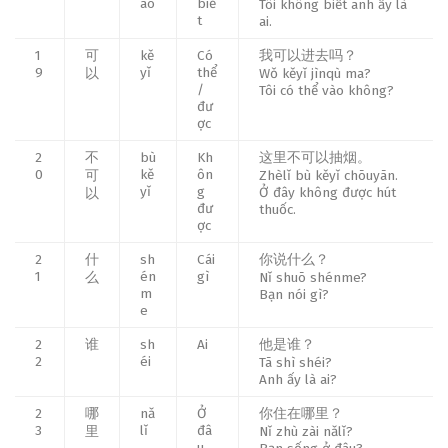
ào
biế
Tôi không biết anh ấy là
t
ai.
1
可
kě
Có
我可以进去吗？
9
yǐ
thể
以
Wǒ kěyǐ jìnqù ma?
/
Tôi có thể vào không?
đư
ợc
2
不
bù
Kh
这里不可以抽烟。
0
kě
ôn
可
Zhèlǐ bù kěyǐ chōuyān.
yǐ
g
Ở đây không được hút
以
đư
thuốc.
ợc
2
什
sh
Cái
你说什么？
1
én
gì
么
Nǐ shuō shénme?
m
Bạn nói gì?
e
2
谁
sh
Ai
他是谁？
2
éi
Tā shì shéi?
Anh ấy là ai?
2
哪
nǎ
Ở
你住在哪里？
3
lǐ
đâ
里
Nǐ zhù zài nǎlǐ?
u