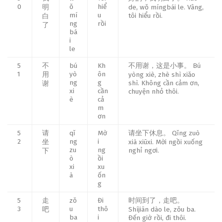
0
ǒ
hiể
明
de, wǒ míngbái le. Vâng,
mí
u
tôi hiểu rồi.
白
ng
rồi
了
bá
i
le
5
不
bú
Kh
不用谢，这是小事。 Bú
1
yò
ôn
用
yòng xiè, zhè shì xiǎo
ng
g
shì. Không cần cảm ơn,
谢
xi
cần
chuyện nhỏ thôi.
è
cả
m
ơn
5
请
qǐ
Mờ
请坐下休息。 Qǐng zuò
2
ng
i
坐
xià xiūxi. Mời ngồi xuống
zu
ng
nghỉ ngơi.
下
ò
ồi
xi
xu
à
ốn
g
5
走
zǒ
Đi
时间到了，走吧。
3
u
thô
吧
Shíjiān dào le, zǒu ba.
ba
i
Đến giờ rồi, đi thôi.