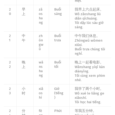
mệt.
2
早
zǎ
Buổi
我早上六点起床。
0
os
sáng
上
Wǒ zǎoshang liù
ha
diǎn qǐchuáng.
ng
Tôi dậy lúc sáu giờ
sáng.
2
中
zh
Buổi
中午我们休息。
1
ōn
trưa
午
Zhōngwǔ wǒmen
gw
xiūxi.
ǔ
Buổi trưa chúng tôi
nghỉ.
2
晚
wǎ
Buổi
晚上一起看电影。
2
ns
tối
上
Wǎnshang yìqǐ kàn
ha
diànyǐng.
ng
Tối cùng xem phim
nhé.
2
小
xiǎ
Giờ
我学了两个小时。
3
os
(tiếng
时
Wǒ xué le liǎng ge
hí
)
xiǎoshí.
Tôi học hai tiếng.
2
分
fē
Phút
等我五分钟。