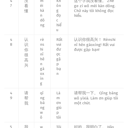
4
没
m
Kh
这个字我没看懂。 Zhè
7
éi
ôn
看
ge zì wǒ méi kàn dǒng.
kà
g
Chữ này tôi không đọc
懂
n
đọ
hiểu.
dǒ
c
ng
hiể
u
4
认
rè
Rất
认识你很高兴！ Rènshi
8
ns
vui
识
nǐ hěn gāoxìng! Rất vui
hi
đư
được gặp bạn!
你
nǐ
ợc
很
hě
gặ
高
n
p
兴
gā
bạ
ox
n
ìn
g
4
请
qǐ
Là
请帮我一下。 Qǐng bāng
9
ng
m
帮
wǒ yíxià. Làm ơn giúp tôi
bā
ơn
một chút.
我
ng
giú
w
p
ǒ
tôi
5
我
w
Tôi
好的，我明白了。 Hǎo