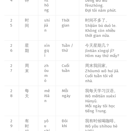
4
nz
钟
Děng wǒ wǔ
hō
fēnzhōng.
ng
Đợi tôi năm phút.
2
时
shí
Thời
时间不多了。
5
jiā
gian
间
Shíjiān bù duō le.
n
Không còn nhiều
thời gian nữa.
2
星
xīn
Tuần /
今天星期几？
6
gq
thứ
期
Jīntiān xīngqī jǐ?
ī
Hôm nay thứ mấy?
2
周
zh
Cuối
周末我回家。
7
ōu
tuần
末
Zhōumò wǒ huí jiā.
m
Cuối tuần tôi về
ò
nhà.
2
每
mě
Mỗi
我每天学习汉语。
8
itiā
ngày
天
Wǒ měitiān xuéxí
n
Hànyǔ.
Mỗi ngày tôi học
tiếng Trung.
2
有
yǒ
Đôi
我有时候喝咖啡。
9
u
khi
时
Wǒ yǒu shíhou hē
shí