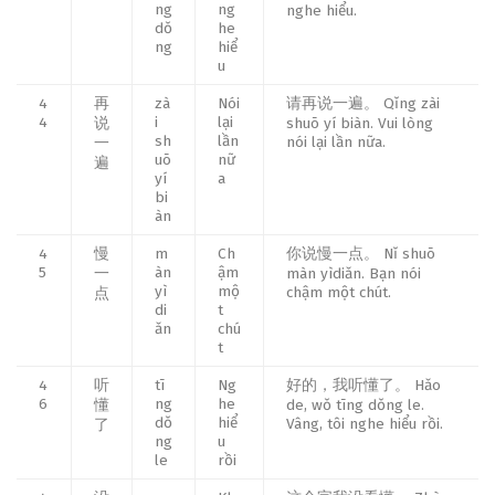
ng
ng
nghe hiểu.
dǒ
he
ng
hiể
u
4
再
zà
Nói
请再说一遍。 Qǐng zài
4
i
lại
说
shuō yí biàn. Vui lòng
sh
lần
nói lại lần nữa.
一
uō
nữ
遍
yí
a
bi
àn
4
慢
m
Ch
你说慢一点。 Nǐ shuō
5
àn
ậm
一
màn yìdiǎn. Bạn nói
yì
mộ
chậm một chút.
点
di
t
ǎn
chú
t
4
听
tī
Ng
好的，我听懂了。 Hǎo
6
ng
he
懂
de, wǒ tīng dǒng le.
dǒ
hiể
Vâng, tôi nghe hiểu rồi.
了
ng
u
le
rồi