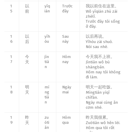
1
以
yǐq
Trước
我以前住在这里。
5
ián
đây
前
Wǒ yǐqián zhù zài
zhèlǐ.
Trước đây tôi sống
ở đây.
1
以
yǐh
Sau
以后再说。
6
òu
này
后
Yǐhòu zài shuō.
Nói sau nhé.
1
今
jīn
Hôm
今天我不上班。
7
tiā
nay
天
Jīntiān wǒ bù
n
shàngbān.
Hôm nay tôi không
đi làm.
1
明
mí
Ngày
明天一起吃饭。
8
ng
mai
天
Míngtiān yìqǐ
tiā
chīfàn.
n
Ngày mai cùng ăn
cơm nhé.
1
昨
zu
Hôm
昨天我很累。
9
óti
qua
天
Zuótiān wǒ hěn lèi.
ān
Hôm qua tôi rất