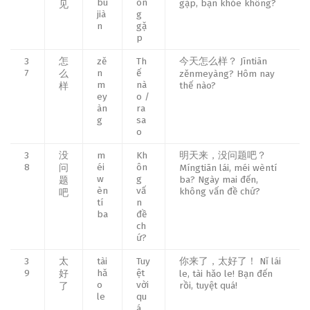
bú
ôn
gặp, bạn khỏe không?
见
jià
g
n
gặ
p
3
怎
zě
Th
今天怎么样？ Jīntiān
7
n
ế
么
zěnmeyàng? Hôm nay
m
nà
thế nào?
样
ey
o /
àn
ra
g
sa
o
3
没
m
Kh
明天来，没问题吧？
8
éi
ôn
问
Míngtiān lái, méi wèntí
w
g
ba? Ngày mai đến,
题
èn
vấ
không vấn đề chứ?
吧
tí
n
ba
đề
ch
ứ?
3
太
tài
Tuy
你来了，太好了！ Nǐ lái
9
hǎ
ệt
好
le, tài hǎo le! Bạn đến
o
vời
rồi, tuyệt quá!
了
le
qu
á