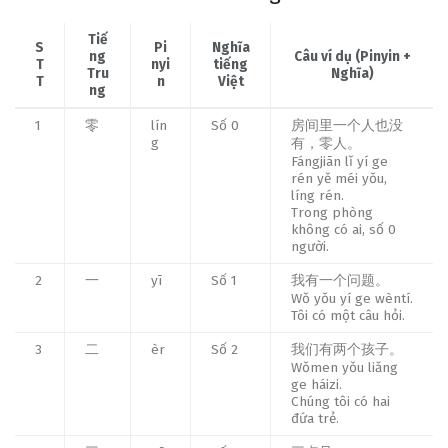
Tiế
S
Pi
Nghĩa
ng
Câu ví dụ (Pinyin +
T
nyi
tiếng
Tru
Nghĩa)
T
n
Việt
ng
1
零
lín
Số 0
房间里一个人也没
g
有，零人。
Fángjiān lǐ yí ge
rén yě méi yǒu,
líng rén.
Trong phòng
không có ai, số 0
người.
2
一
yī
Số 1
我有一个问题。
Wǒ yǒu yí ge wèntí.
Tôi có một câu hỏi.
3
二
èr
Số 2
我们有两个孩子。
Wǒmen yǒu liǎng
ge háizi.
Chúng tôi có hai
đứa trẻ.