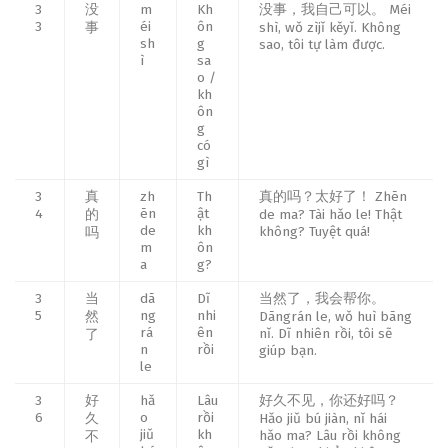
3
没
m
Kh
没事，我自己可以。 Méi
3
éi
ôn
事
shì, wǒ zìjǐ kěyǐ. Không
sh
g
sao, tôi tự làm được.
ì
sa
o /
kh
ôn
g
có
gì
3
真
zh
Th
真的吗？太好了！ Zhēn
4
ēn
ật
的
de ma? Tài hǎo le! Thật
de
kh
không? Tuyệt quá!
吗
m
ôn
a
g?
3
当
dā
Dĩ
当然了，我会帮你。
5
ng
nhi
然
Dāngrán le, wǒ huì bāng
rá
ên
nǐ. Dĩ nhiên rồi, tôi sẽ
了
n
rồi
giúp bạn.
le
3
好
hǎ
Lâu
好久不见，你还好吗？
6
o
rồi
久
Hǎo jiǔ bú jiàn, nǐ hái
jiǔ
kh
hǎo ma? Lâu rồi không
不