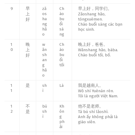
9
早
zǎ
Ch
早上好，同学们。
os
ào
上
Zǎoshang hǎo,
ha
bu
tóngxuémen.
好
ng
ổi
Chào buổi sáng các bạn
hǎ
sá
học sinh.
o
ng
1
晚
w
Ch
晚上好，爸爸。
0
ǎn
ào
上
Wǎnshang hǎo, bàba.
sh
bu
Chào buổi tối, bố.
好
an
ổi
g
tối
hǎ
o
1
是
sh
Là
我是越南人。
1
ì
Wǒ shì Yuènán rén.
Tôi là người Việt Nam.
1
不
bú
Kh
他不是老师。
2
sh
ôn
是
Tā bú shì lǎoshī.
ì
g
Anh ấy không phải là
ph
giáo viên.
ải