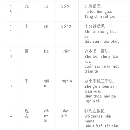
1
九
jiǔ
Số 9
九楼很高。
0
Jiǔ lóu hěn gāo.
Tầng chín rất cao.
1
十
shí
Số 10
十分钟后见。
1
Shí fēnzhōng hòu
jiàn.
Gặp sau mười phút.
1
百
bǎi
Trăm
这本书一百块。
2
Zhè běn shū yì bǎi
kuài.
Cuốn sách này một
trăm tệ.
1
千
qiā
Nghìn
这个手机三千块。
3
n
Zhè ge shǒujī sān
qiān kuài.
Điện thoại này ba
nghìn tệ.
1
现
xià
Bây
我现在很忙。
4
nz
giờ
在
Wǒ xiànzài hěn
ài
máng.
Bây giờ tôi rất bận.