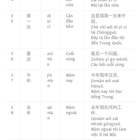
nữa
Nói lại lần nữa.
3
第
dì
Lần
这是我第一次来中
5
yī
đầu
一
国。
cì
tiên
次
Zhè shì wǒ dì yī cì
lái Zhōngguó.
Đây là lần đầu tôi
đến Trung Quốc.
3
最
zuì
Cuối
最后一个问题。
6
hò
cùng
后
Zuìhòu yí ge wèntí.
u
Câu hỏi cuối cùng.
3
今
jīn
Năm
今年我学汉语。
7
niá
nay
年
Jīnnián wǒ xué
n
Hànyǔ.
Năm nay tôi học
tiếng Trung.
3
去
qù
Năm
去年我在河内工
8
niá
ngoái
年
作。
n
Qùnián wǒ zài
Hénèi gōngzuò.
Năm ngoái tôi làm
việc ở Hà Nội.