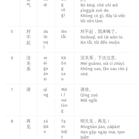
qi
g
气
Bú kèqi, zhè shì wǒ
có
yīnggāi zuò de.
gì
Không có gì, đây là việc
tôi nên làm.
5
对
du
Xin
对不起，我来晚了。
ìb
lỗi
不
Duìbuqǐ, wǒ lái wǎn le.
uq
Xin lỗi, tôi đến muộn.
起
ǐ
6
没
m
Kh
没关系，下次注意。
éi
ôn
关
Méi guānxi, xià cì zhùyì.
gu
g
Không sao, lần sau chú ý
系
ān
sa
nhé.
xi
o
7
请
qǐ
Mờ
请坐。
ng
i /
Qǐng zuò.
vui
Mời ngồi.
lòn
g
8
再
zà
Tạ
明天见，再见！
ijià
m
见
Míngtiān jiàn, zàijiàn!
n
biệ
Hẹn gặp ngày mai, tạm
t
biệt!