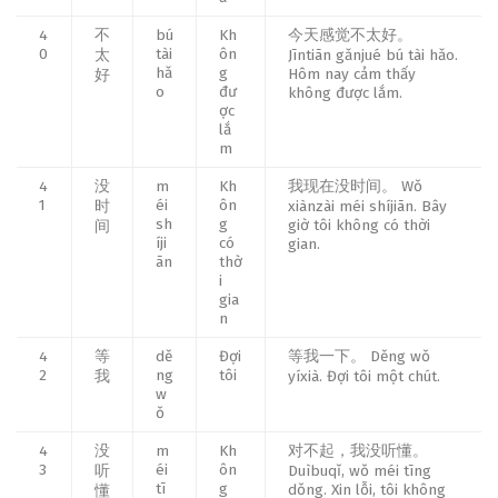
4
不
bú
Kh
今天感觉不太好。
0
tài
ôn
太
Jīntiān gǎnjué bú tài hǎo.
hǎ
g
Hôm nay cảm thấy
好
o
đư
không được lắm.
ợc
lắ
m
4
没
m
Kh
我现在没时间。 Wǒ
1
éi
ôn
时
xiànzài méi shíjiān. Bây
sh
g
giờ tôi không có thời
间
íji
có
gian.
ān
thờ
i
gia
n
4
等
dě
Đợi
等我一下。 Děng wǒ
2
ng
tôi
我
yíxià. Đợi tôi một chút.
w
ǒ
4
没
m
Kh
对不起，我没听懂。
3
éi
ôn
听
Duìbuqǐ, wǒ méi tīng
tī
g
dǒng. Xin lỗi, tôi không
懂