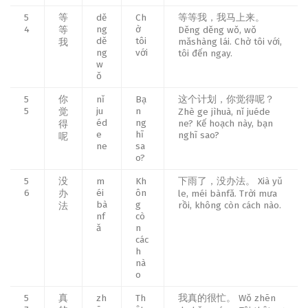
5
等
dě
Ch
等等我，我马上来。
4
ng
ờ
等
Děng děng wǒ, wǒ
dě
tôi
mǎshàng lái. Chờ tôi với,
我
ng
với
tôi đến ngay.
w
ǒ
5
你
nǐ
Bạ
这个计划，你觉得呢？
5
ju
n
觉
Zhè ge jìhuà, nǐ juéde
éd
ng
ne? Kế hoạch này, bạn
得
e
hĩ
nghĩ sao?
呢
ne
sa
o?
5
没
m
Kh
下雨了，没办法。 Xià yǔ
6
éi
ôn
办
le, méi bànfǎ. Trời mưa
bà
g
rồi, không còn cách nào.
法
nf
cò
ǎ
n
các
h
nà
o
5
真
zh
Th
我真的很忙。 Wǒ zhēn