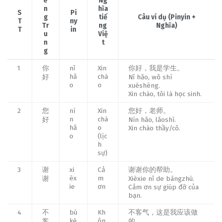
ế
Ng
n
hĩa
S
Pi
g
tiế
Câu ví dụ (Pinyin +
T
ny
Tr
ng
Nghĩa)
T
in
u
Việ
n
t
g
1
你
nǐ
Xin
你好，我是学生。
hǎ
chà
好
Nǐ hǎo, wǒ shì
o
o
xuéshēng.
Xin chào, tôi là học sinh.
2
您
ní
Xin
您好，老师。
n
chà
好
Nín hǎo, lǎoshī.
hǎ
o
Xin chào thầy/cô.
o
(lịc
h
sự)
3
谢
xi
Cả
谢谢你的帮助。
èx
m
谢
Xièxie nǐ de bāngzhù.
ie
ơn
Cảm ơn sự giúp đỡ của
bạn.
4
不
bú
Kh
不客气，这是我应该做
kè
ôn
客
的。